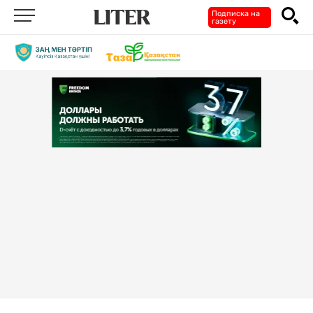
Подписка на
газету