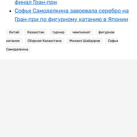
финал Гран-при
Софья Самоделкина завоевала серебро на
Гран-при по фигурному катанию в Японии
Китай
Казахстан
турнир
чемпионат
фигурное
катание
Сборная Казахстана
Михаил Шайдоров
Софья
Самоделкина