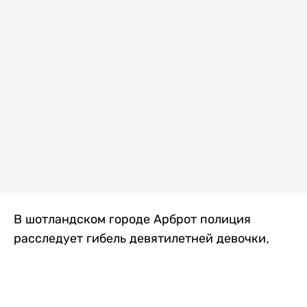
В шотландском городе Арброт полиция
расследует гибель девятилетней девочки,
которую нашли с тяжелыми травмами в
промышленной зоне, где семья разбила
палаточный лагерь. По подозрению в