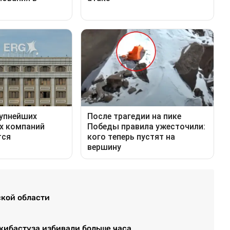
ской области
Экибастуза избивали больше часа