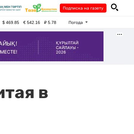
Подписка на газету
Погода
$
469.85
€
542.16
₽
5.78
итая в