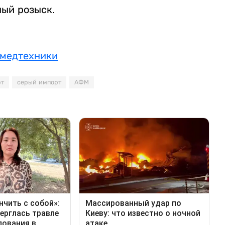
ый розыск.
 медтехники
рт
серый импорт
АФМ