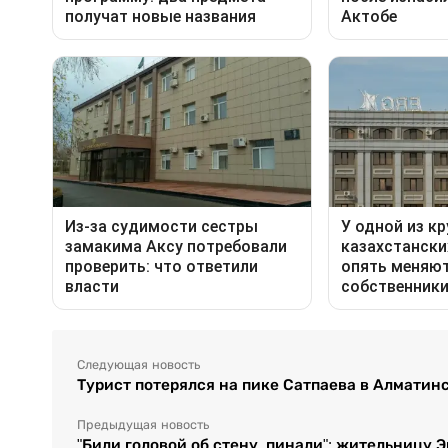
Следующая новость
Турист потерялся на пике Сатпаева в Алматин
Предыдущая новость
"Били головой об стену, пинали": жительницу 