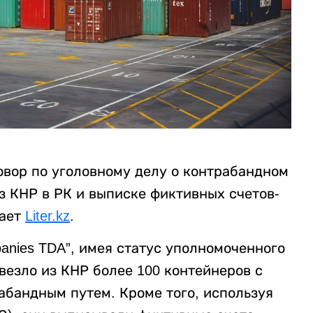
вор по уголовному делу о контрабандном
з КНР в РК и выписке фиктивных счетов-
дает
Liter.kz
.
panies TDA”, имея статус уполномоченного
везло из КНР более 100 контейнеров с
абандным путем. Кроме того, используя