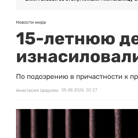
Новости мира
15-летнюю д
изнасиловали
По подозрению в причастности к п
05.08.2026, 02:27
Анастасия Цирулик