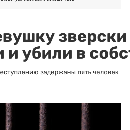
евушку зверски
 и убили в соб
реступлению задержаны пять человек.