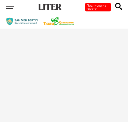
Подписка на
газету