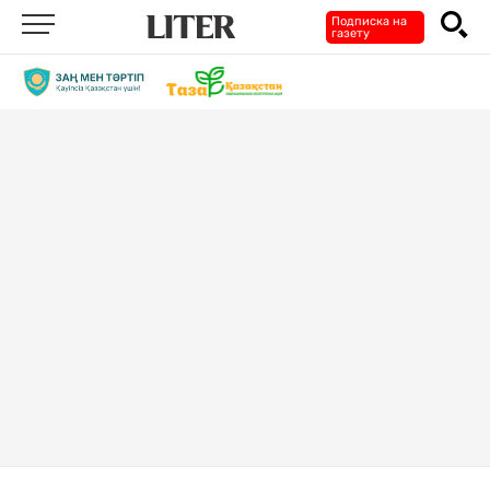
Подписка на
газету