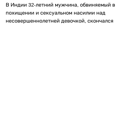
В Индии 32-летний мужчина, обвиняемый в
похищении и сексуальном насилии над
несовершеннолетней девочкой, скончался
после того, как разъяренная толпа жестоко
избила его в. Полиция сообщила об аресте
восьми человек, причастных к нападению,
передает
Liter.kz
со ссылкой на
news9live
.
Местные жители рассказали, что
обвиняемый, Мохаммад Эмроз, похитил
школьницу и держал ее взаперти в своем
доме два дня. Семья искала ее повсюду, но не
смогла найти никаких следов. Спустя
несколько дней девочка вернулась домой и
рассказала о случившемся. Она сообщила,
что Эмроз держал ее в плену и угрожал