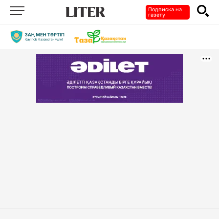
Подписка на
газету