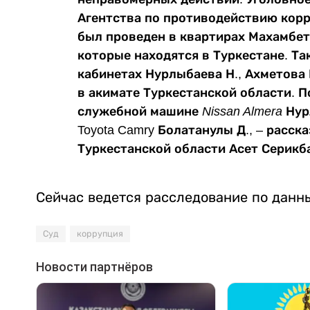
Агентства по противодействию корр
был проведен в квартирах Махамбето
которые находятся в Туркестане. Т
кабинетах Нурлыбаева Н., Ахметова 
в акимате Туркестанской области. П
служебной машине
Nissan Almera
Нур
Toyota Camry Болатанулы Д., – расск
Туркестанской области Асет Серикб
Сейчас ведется расследование по данн
Суд
коррупция