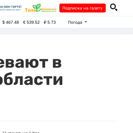
Подписка на газету
Погода
$
467.48
€
539.52
₽
5.73
евают в
области