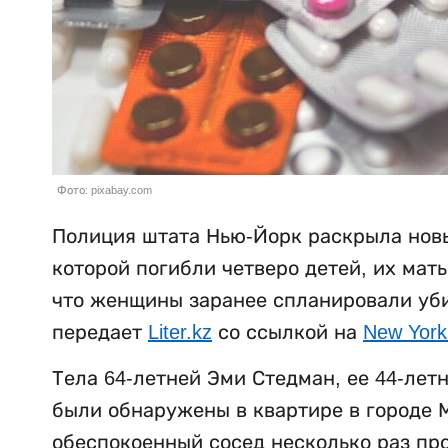
Фото: pixabay.com
Полиция штата Нью-Йорк раскрыла новы
которой погибли четверо детей, их мат
что женщины заранее спланировали убий
передает
Liter.kz
со ссылкой на
New York
Тела 64-летней Эми Стедман, ее 44-лет
были обнаружены в квартире в городе М
обеспокоенный сосед несколько раз пр