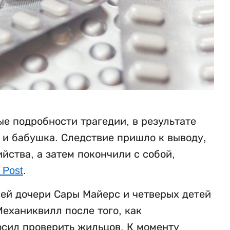
е подробности трагедии, в результате
ь и бабушка. Следствие пришло к выводу,
ства, а затем покончили с собой,
 Post
.
ней дочери Сары Майерс и четверых детей
еханиквилл после того, как
осил проверить жильцов. К моменту