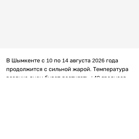
В Шымкенте с 10 по 14 августа 2026 года
продолжится с сильной жарой. Температура
воздуха днем будет достигать +40 градусов,
осадков не ожидается, передает
Liter.kz
со
ссылкой на
данные
Казгидромета.
Согласно информации синоптиков, будущая
рабочая неделя в городе сохранится
переменная облачность. К концу недели жара
немного ослабеет.