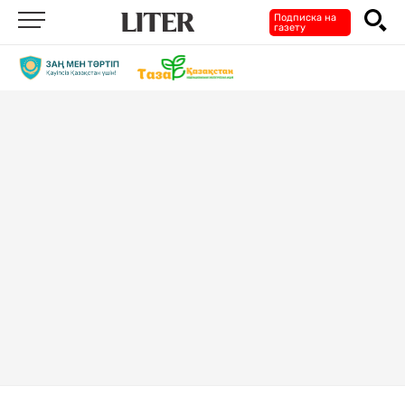
Подписка на
газету