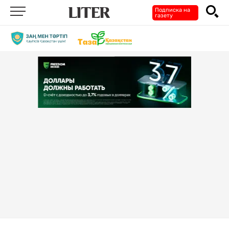
Подписка на
газету