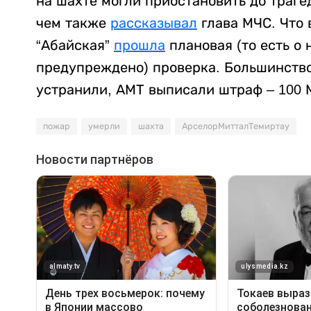
на шахте могли приостановить до траге
чем также
рассказывал
глава МЧС. Что 
“Абайская”
прошла
плановая (то есть о
предупреждено) проверка. Большинство
устранили, АМТ выписали штраф – 100 М
пожар
умерли
шахта
АрселорМитталТемиртау