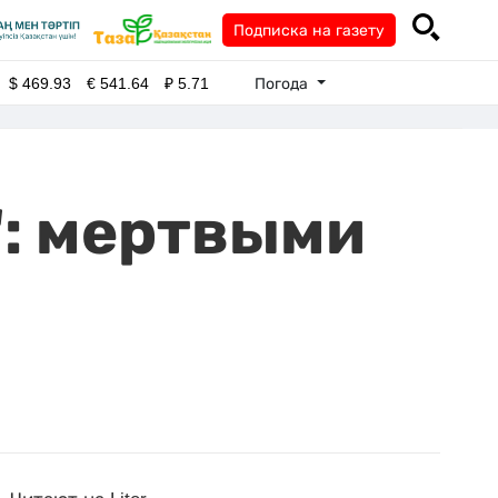
Подписка на газету
Погода
$
469.93
€
541.64
₽
5.71
": мертвыми