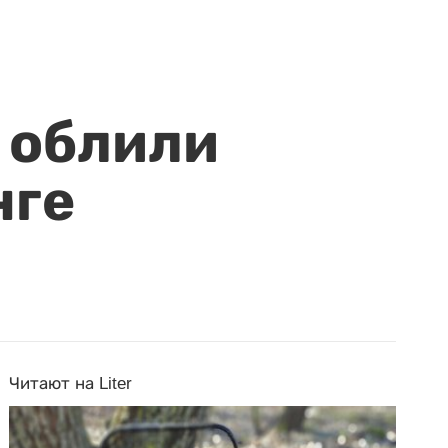
 облили
нге
Читают на Liter