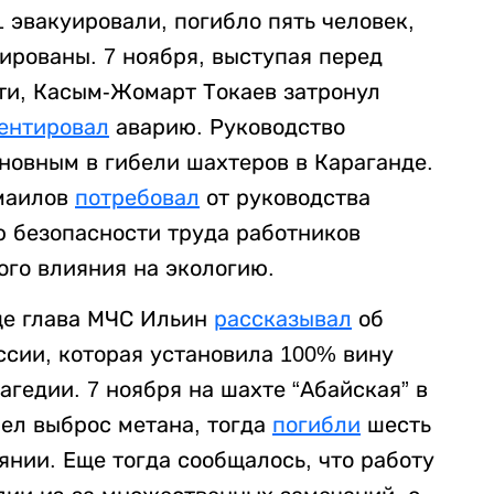
1 эвакуировали, погибло пять человек,
ированы. 7 ноября, выступая перед
ти, Касым-Жомарт Токаев затронул
ентировал
аварию. Руководство
новным в гибели шахтеров в Караганде.
Смаилов
потребовал
от руководства
 безопасности труда работников
ого влияния на экологию.
еще глава МЧС Ильин
рассказывал
об
ссии, которая установила 100% вину
агедии. 7 ноября на шахте “Абайская” в
ел выброс метана, тогда
погибли
шесть
янии. Еще тогда сообщалось, что работу