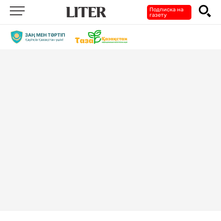
Подписка на
газету