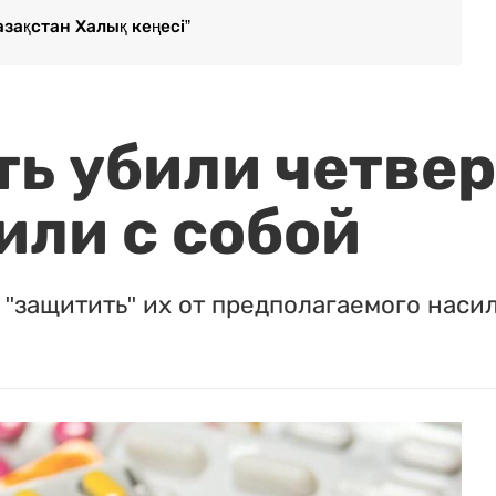
зақстан Халық кеңесі”
ть убили четвер
или с собой
"защитить" их от предполагаемого насил