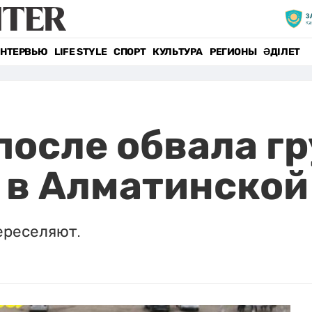
НТЕРВЬЮ
LIFE STYLE
СПОРТ
КУЛЬТУРА
РЕГИОНЫ
ӘДІЛЕТ
после обвала г
в Алматинской
ереселяют.