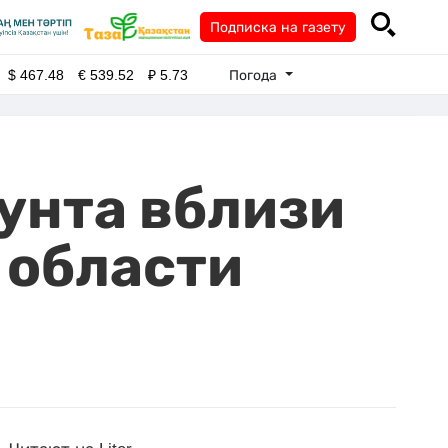
Подписка на газету
Погода
$
467.48
€
539.52
₽
5.73
рунта вблизи
 области