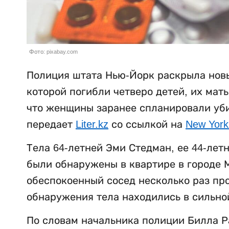
Фото: pixabay.com
Полиция штата Нью-Йорк раскрыла новы
которой погибли четверо детей, их мат
что женщины заранее спланировали убий
передает
Liter.kz
со ссылкой на
New York
Тела 64-летней Эми Стедман, ее 44-лет
были обнаружены в квартире в городе М
обеспокоенный сосед несколько раз пр
обнаружения тела находились в сильно
По словам начальника полиции Билла Р