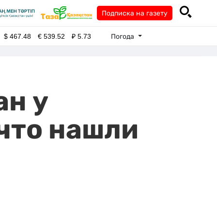
Подписка на газету
Погода
$
467.48
€
539.52
₽
5.73
ан у
 что нашли