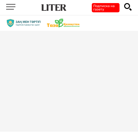
Подписка на
газету