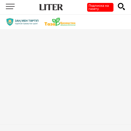
Подписка на
газету