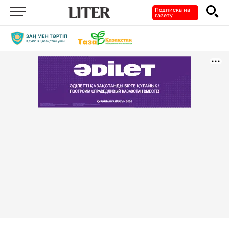
Подписка на
газету