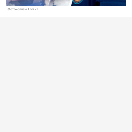
Фотоколлаж Liter.kz