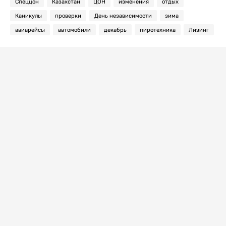
Спеццон
Казахстан
ЦОН
изменения
отдых
Каникулы
проверки
День независимости
зима
авиарейсы
автомобили
декабрь
пиротехника
Лизинг