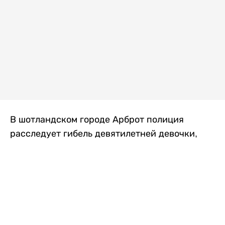
В шотландском городе Арброт полиция
расследует гибель девятилетней девочки,
которую нашли с тяжелыми травмами в
промышленной зоне, где семья разбила
палаточный лагерь. По подозрению в
убийстве ребенка задержан ее 35-летний
отец, передает
Liter.kz
со ссылкой на
The Sun
.