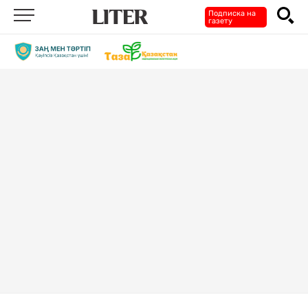
Подписка на
газету