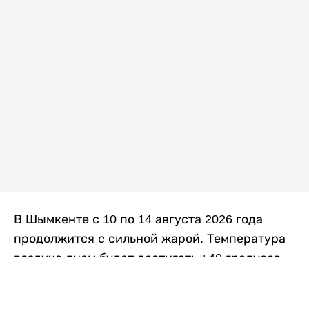
В Шымкенте с 10 по 14 августа 2026 года
продолжится с сильной жарой. Температура
воздуха днем будет достигать +40 градусов,
осадков не ожидается, передает
Liter.kz
со
ссылкой на
данные
Казгидромета.