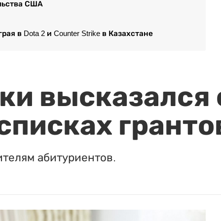
ельства США
я в Dota 2 и Counter Strike в Казахстане
и высказался о
 списках гранто
ителям абитуриентов.