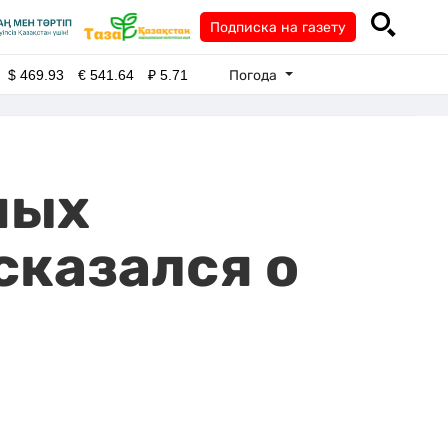
Подписка на газету
Погода
$
469.93
€
541.64
₽
5.71
ных
сказался о