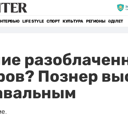
НТЕРВЬЮ
LIFE STYLE
СПОРТ
КУЛЬТУРА
РЕГИОНЫ
ӘДІЛЕТ
ние разоблачен
ов? Познер вы
Навальным
е.