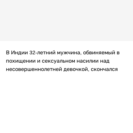
В Индии 32-летний мужчина, обвиняемый в
похищении и сексуальном насилии над
несовершеннолетней девочкой, скончался
после того, как разъяренная толпа жестоко
избила его в. Полиция сообщила об аресте
восьми человек, причастных к нападению,
передает
Liter.kz
со ссылкой на
news9live
.
Местные жители рассказали, что
обвиняемый, Мохаммад Эмроз, похитил
школьницу и держал ее взаперти в своем