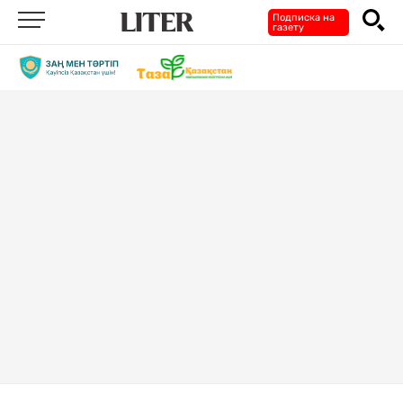
Подписка на
газету