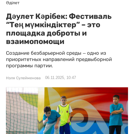
Әділет
Дәулет Кәрібек: Фестиваль
“Тең мүмкіндіктер” – это
площадка доброты и
взаимопомощи
Создание безбарьерной среды – одно из
приоритетных направлений предвыборной
программы партии.
06.11.2025, 10:47
Нэля Сулейменова