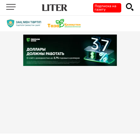
Подписка на
газету