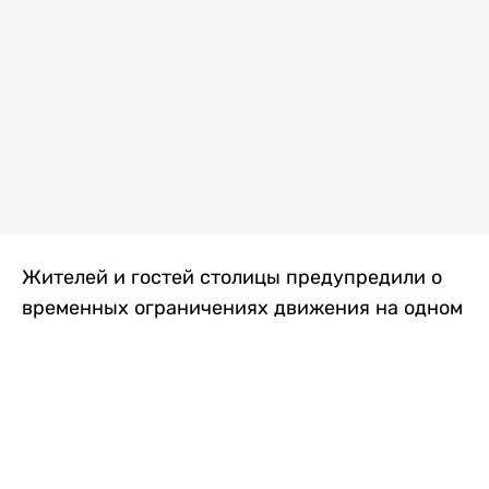
Жителей и гостей столицы предупредили о
временных ограничениях движения на одном
из самых загруженных проспектов города.
Причиной станут дорожные работы, которые
продлятся два дня, передает
Liter.kz
.
По информации городских служб, с 7 по 8
августа на проспекте Кабанбай батыра