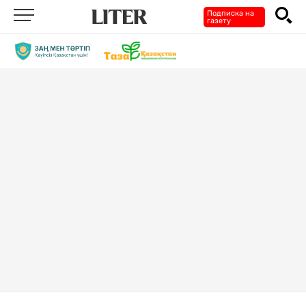
Подписка на
газету