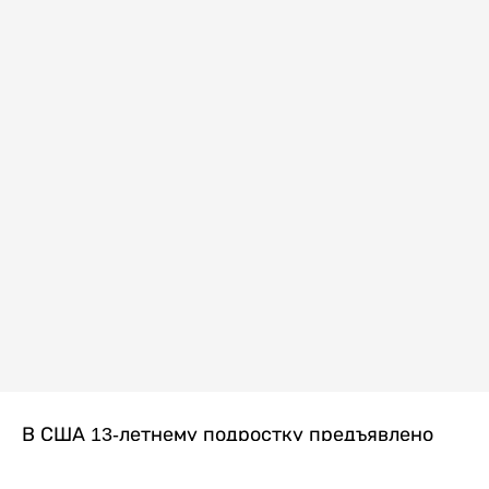
В США 13-летнему подростку предъявлено
обвинение в убийстве второй степени после