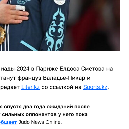
иады-2024 в Париже Елдоса Сметова на
станут француз Валадье-Пикар и
ередает
Liter.kz
со ссылкой на
Sports.kz
.
 спустя два года ожиданий после
х сильных оппонентов у него пока
общает
Judo News Online.