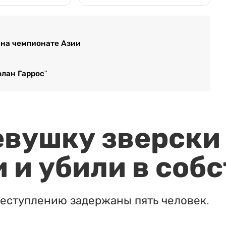
 на чемпионате Азии
олан Гаррос"
евушку зверски
 и убили в соб
реступлению задержаны пять человек.