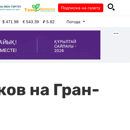
Подписка на газету
Погода
$
471.98
€
543.39
₽
5.82
ов на Гран-