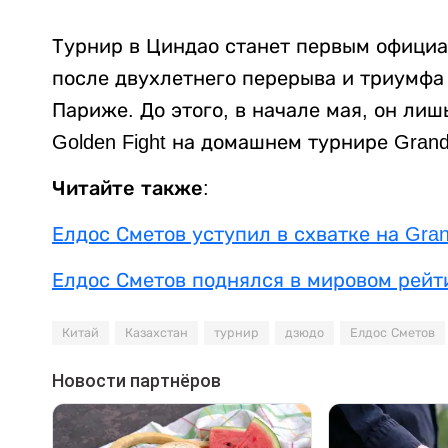
Турнир в Циндао станет первым офици
после двухлетнего перерыва и триумфа 
Париже. До этого, в начале мая, он ли
Golden Fight на домашнем турнире Grand
Читайте также:
Елдос Сметов уступил в схватке на Gra
Елдос Сметов поднялся в мировом рейт
Китай
Казахстан
турнир
дзюдо
Елдос Сметов