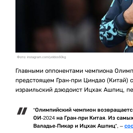
Фото: instagram.com/yeldos60kg
Главными оппонентами чемпиона Олимп
предстоящем Гран-при Циндао (Китай) 
израильский дзюдоист Ицхак Ашпиц, п
“Олимпийский чемпион возвращается
ОИ-2024 на Гран-при Китая. Из самы
Валадье-Пикар и Ицхак Ашпиц”, –
со