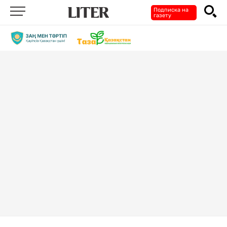
Подписка на
газету