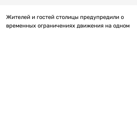
Жителей и гостей столицы предупредили о
временных ограничениях движения на одном
из самых загруженных проспектов города.
Причиной станут дорожные работы, которые
продлятся два дня, передает
Liter.kz
.
По информации городских служб, с 7 по 8
августа на проспекте Кабанбай батыра
пройдет ремонт дорожного покрытия. В связи
с этим движение будет частично ограничено
на участке от улицы Калкаман до улицы
Сарайшык. Полностью перекрывать дорогу не
планируется. На время ремонта движение
транспорта организуют по одной стороне
проезжей части в обоих направлениях, что