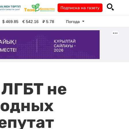
Подписка на газету
Погода
$
469.85
€
542.16
₽
5.78
 ЛГБТ не
родных
Депутат