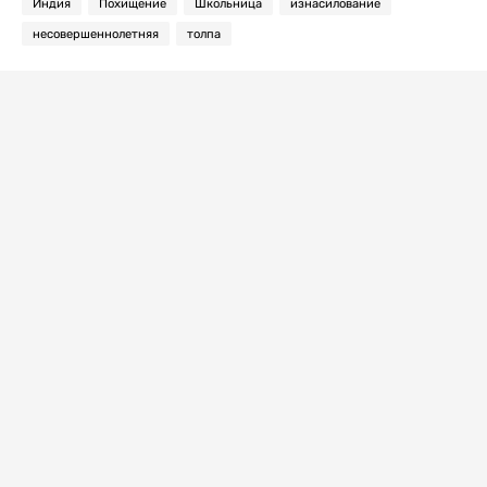
Индия
Похищение
Школьница
изнасилование
несовершеннолетняя
толпа