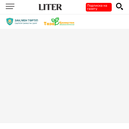
Подписка на
газету