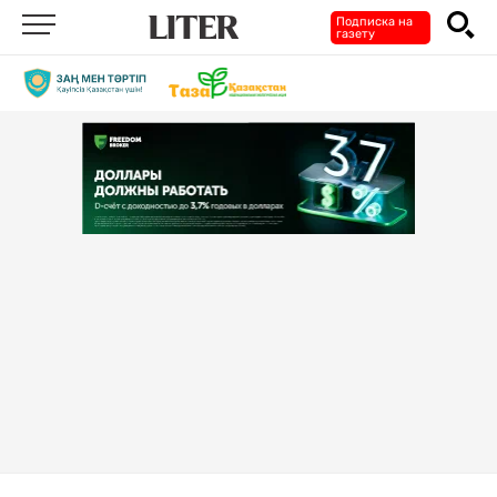
Подписка на
газету