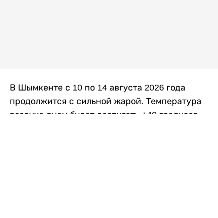
В Шымкенте с 10 по 14 августа 2026 года
продолжится с сильной жарой. Температура
воздуха днем будет достигать +40 градусов,
осадков не ожидается, передает
Liter.kz
со
ссылкой на
данные
Казгидромета.
Согласно информации синоптиков, будущая
рабочая неделя в городе сохранится
переменная облачность. К концу недели жара
немного ослабеет.