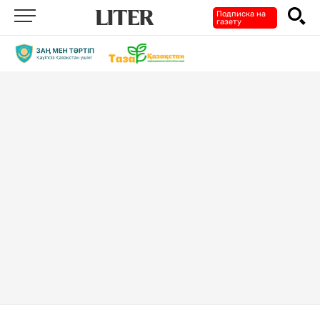
Подписка на
газету