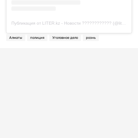
Публикация от LITER.kz - Новости ???????????? (@liter.kz)
Алматы
полиция
Уголовное дело
рознь