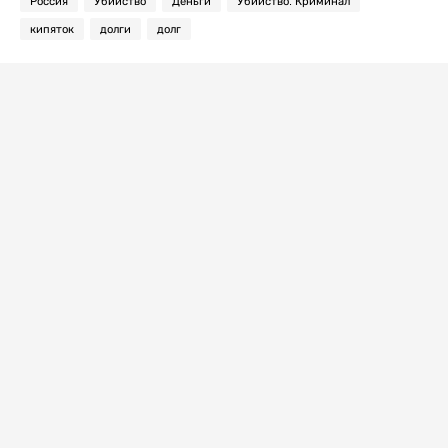
Россия
Убийство
Деньги
Убийство. Криминал
кипяток
долги
долг