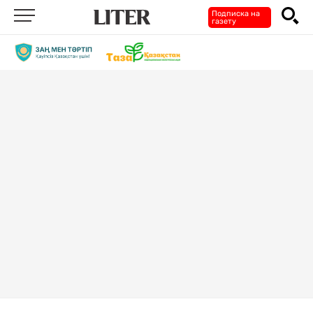
Подписка на
газету