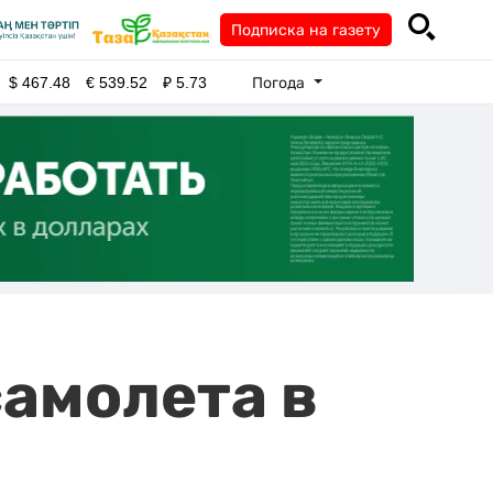
Подписка на газету
Погода
$
467.48
€
539.52
₽
5.73
самолета в