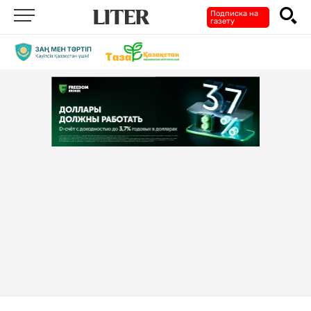
Подписка на
газету