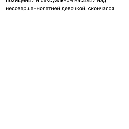
похищении и сексуальном насилии над
несовершеннолетней девочкой, скончался
после того, как разъяренная толпа жестоко
избила его в. Полиция сообщила об аресте
восьми человек, причастных к нападению,
передает
Liter.kz
со ссылкой на
news9live
.
Местные жители рассказали, что
обвиняемый, Мохаммад Эмроз, похитил
школьницу и держал ее взаперти в своем
доме два дня. Семья искала ее повсюду, но не
смогла найти никаких следов. Спустя
несколько дней девочка вернулась домой и
рассказала о случившемся. Она сообщила,
что Эмроз держал ее в плену и угрожал
убить. Услышав это, большая группа
разгневанных жителей деревни собралась,