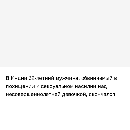
В Индии 32-летний мужчина, обвиняемый в
похищении и сексуальном насилии над
несовершеннолетней девочкой, скончался
после того, как разъяренная толпа жестоко
избила его в. Полиция сообщила об аресте
восьми человек, причастных к нападению,
передает
Liter.kz
со ссылкой на
news9live
.