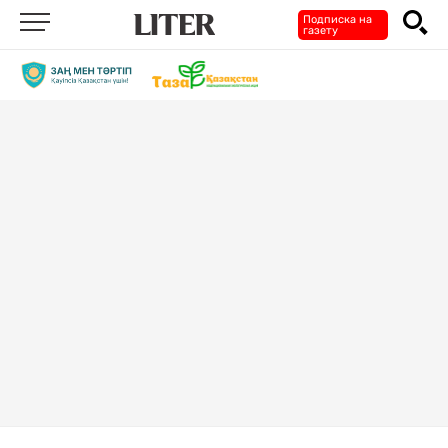
Подписка на
газету