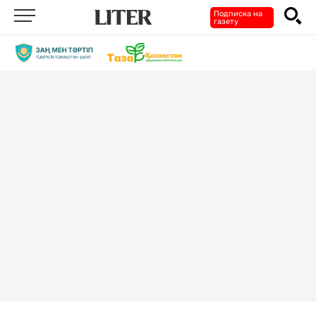
Подписка на
газету