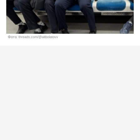
Фото: threads.com/@aitbolatovv