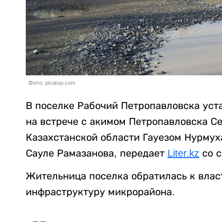
Фото: pixabay.com
В поселке Рабочий Петропавловска уст
на встрече с акимом Петропавловска С
Казахстанской области Гауезом Нурму
Сауле Рамазанова, передает
Liter.kz
со 
Жительница поселка обратилась к влас
инфраструктуру микрорайона.