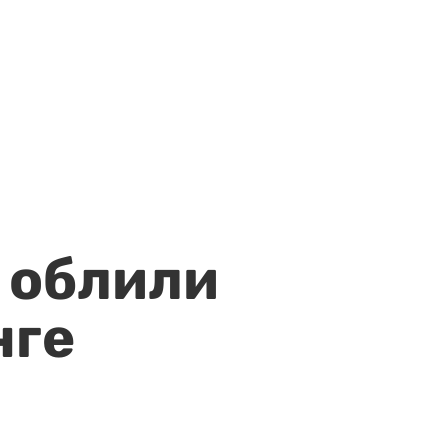
 облили
нге