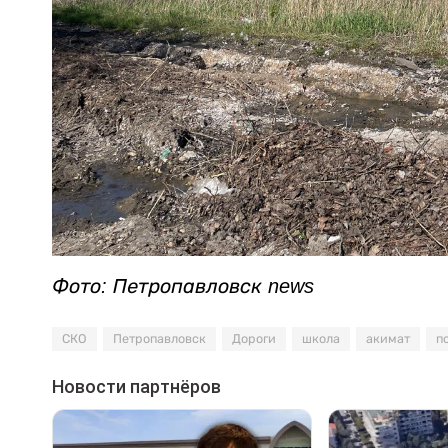
Фото: Петропавловск news
СКО
Петропавловск
Дороги
школа
акимат
п