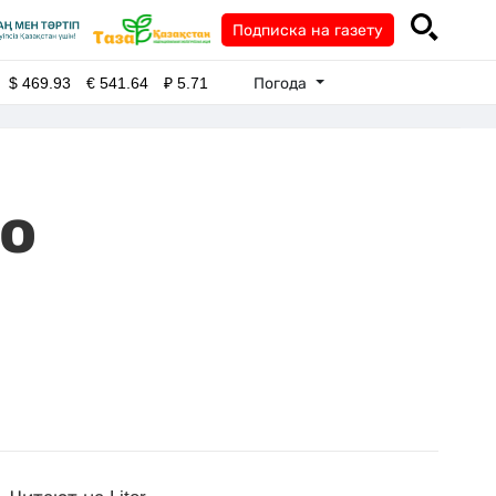
Подписка на газету
Погода
$
469.93
€
541.64
₽
5.71
по