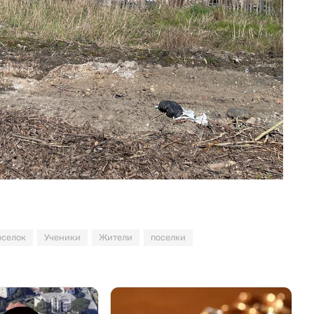
оселок
Ученики
Жители
поселки