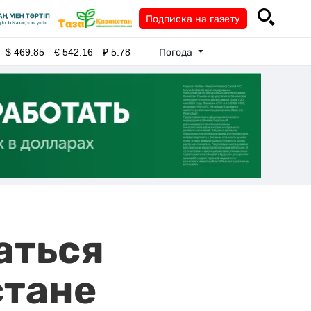
Подписка на газету
Погода
$
469.85
€
542.16
₽
5.78
аться
стане