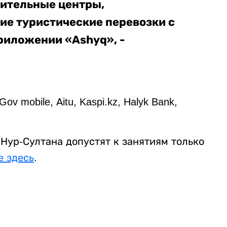
вительные центры,
кие
туристические перевозки с
риложении «Ashyq», -
 mobile, Аitu, Kaspi.kz, Halyk Bank,
 Нур-Султана допустят к занятиям только
е здесь
.