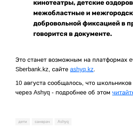
кинотеатры,
детские оздоро
межобластные и межгородс
добровольной фиксацией в п
говорится в документе.
Это станет возможным на платформах eGov
Sberbank.kz, сайте
ashyq.kz
.
10 августа сообщалось, что школьников
через Ashyq - подробнее об этом
читайт
дети
санврач
Ashyq