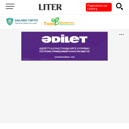
Подписка на
газету