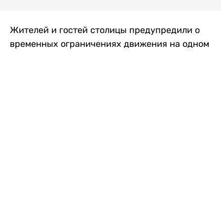
Жителей и гостей столицы предупредили о
временных ограничениях движения на одном
из самых загруженных проспектов города.
Причиной станут дорожные работы, которые
продлятся два дня, передает
Liter.kz
.
По информации городских служб, с 7 по 8
августа на проспекте Кабанбай батыра
пройдет ремонт дорожного покрытия. В связи
с этим движение будет частично ограничено
на участке от улицы Калкаман до улицы
Сарайшык. Полностью перекрывать дорогу не
планируется. На время ремонта движение
транспорта организуют по одной стороне
проезжей части в обоих направлениях, что