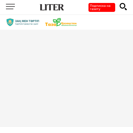
Подписка на
газету