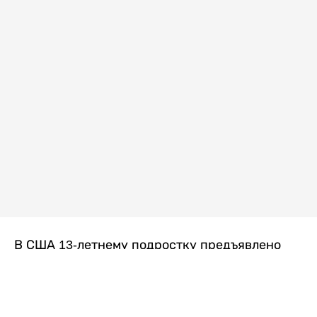
В США 13-летнему подростку предъявлено
обвинение в убийстве второй степени после
гибели его 14-летней сводной сестры. По
версии следствия, трагедия произошла