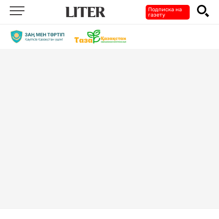
Подписка на
газету