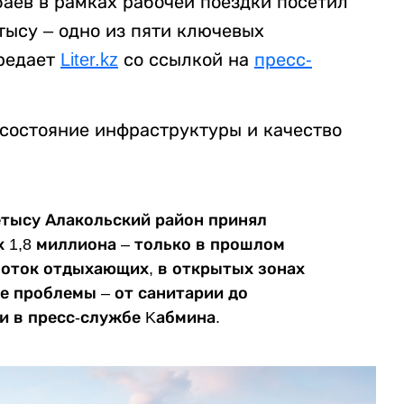
аев в рамках рабочей поездки посетил
тысу – одно из пяти ключевых
ередает
Liter.kz
со ссылкой на
пресс-
состояние инфраструктуры и качество
етысу Алакольский район принял
х 1,8 миллиона – только в прошлом
 поток отдыхающих, в открытых зонах
е проблемы – от санитарии до
и в пресс-службе Kабмина.