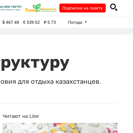
Подписка на газету
Погода
$
467.48
€
539.52
₽
5.73
труктуру
овия для отдыха казахстанцев.
Читают на Liter