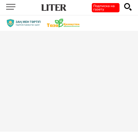
Подписка на
газету