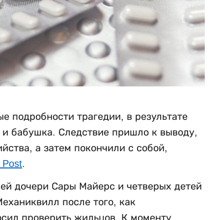
е подробности трагедии, в результате
ь и бабушка. Следствие пришло к выводу,
ства, а затем покончили с собой,
 Post
.
ней дочери Сары Майерс и четверых детей
еханиквилл после того, как
осил проверить жильцов. К моменту