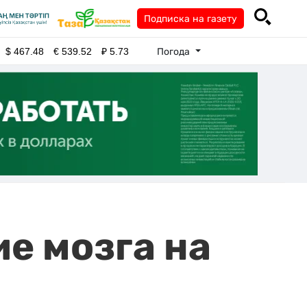
Подписка на газету
Погода
$
467.48
€
539.52
₽
5.73
е мозга на