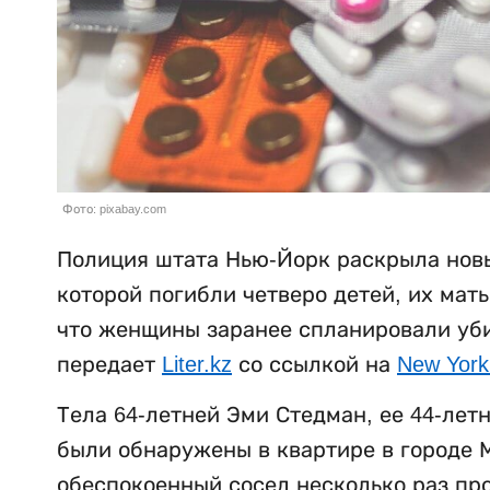
Фото: pixabay.com
Полиция штата Нью-Йорк раскрыла новы
которой погибли четверо детей, их мат
что женщины заранее спланировали убий
передает
Liter.kz
со ссылкой на
New York
Тела 64-летней Эми Стедман, ее 44-лет
были обнаружены в квартире в городе М
обеспокоенный сосед несколько раз пр