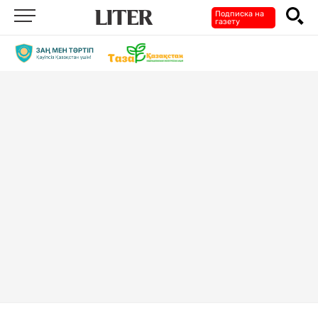
Подписка на
газету