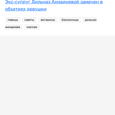
Экс-супруг Дильназ Ахмадиевой замечен в
объятиях девушки
певица
советы
витамины
бессонница
дильназ
ахмадиева
массаж