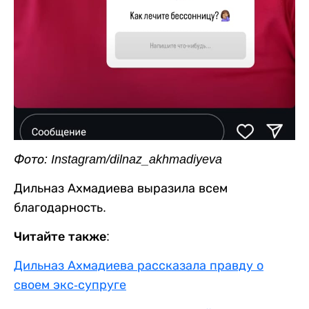
Фото: Instagram/dilnaz_akhmadiyeva
Дильназ Ахмадиева выразила всем
благодарность.
Читайте также:
Дильназ Ахмадиева рассказала правду о
своем экс-супруге