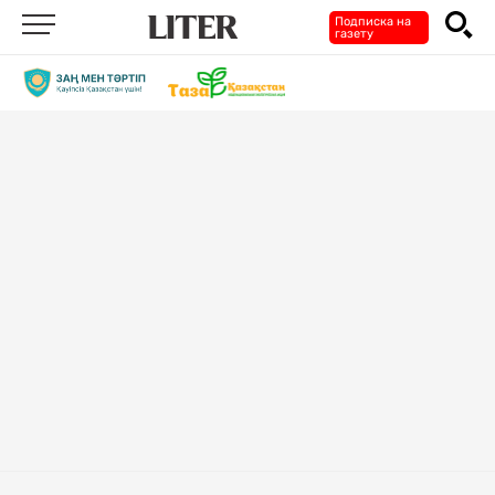
Подписка на
газету