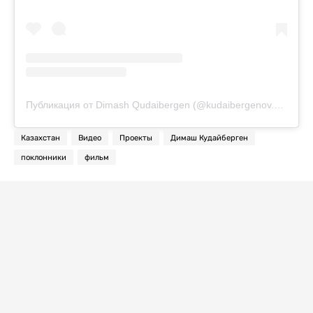
Публикация от Dimash Qudaibergen (@kudaibergenov.dimash)
Казахстан
Видео
Проекты
Димаш Кудайберген
поклонники
фильм