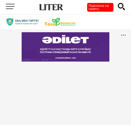
Подписка на
газету