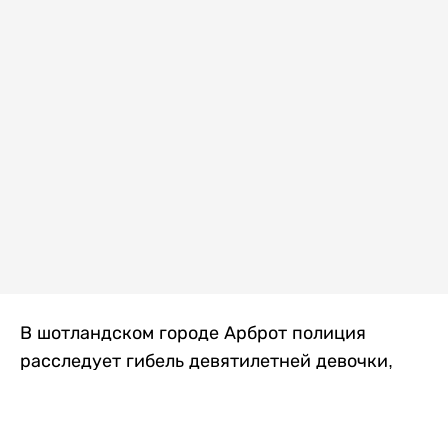
В шотландском городе Арброт полиция
расследует гибель девятилетней девочки,
которую нашли с тяжелыми травмами в
промышленной зоне, где семья разбила
палаточный лагерь. По подозрению в