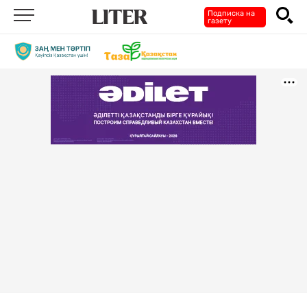
Подписка на
газету