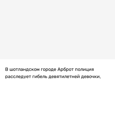
В шотландском городе Арброт полиция
расследует гибель девятилетней девочки,
которую нашли с тяжелыми травмами в
промышленной зоне, где семья разбила
палаточный лагерь. По подозрению в
убийстве ребенка задержан ее 35-летний
отец, передает
Liter.kz
со ссылкой на
The Sun
.