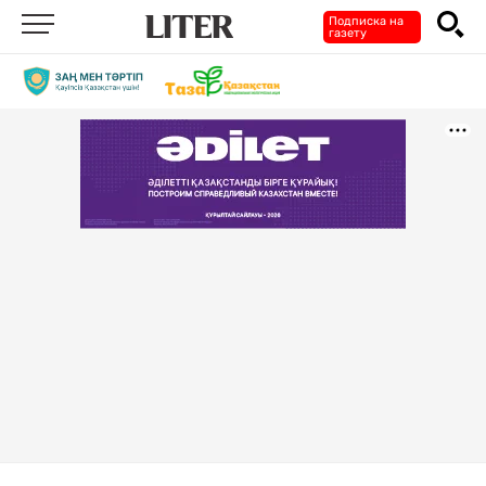
Подписка на
газету