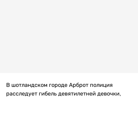
В шотландском городе Арброт полиция
расследует гибель девятилетней девочки,
которую нашли с тяжелыми травмами в
промышленной зоне, где семья разбила
палаточный лагерь. По подозрению в
убийстве ребенка задержан ее 35-летний
отец, передает
Liter.kz
со ссылкой на
The Sun
.