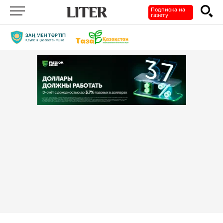
Подписка на
газету