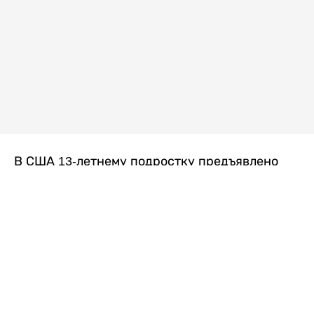
В США 13-летнему подростку предъявлено
обвинение в убийстве второй степени после
гибели его 14-летней сводной сестры. По
версии следствия, трагедия произошла
вскоре после ссоры между детьми, передает
Liter.kz
со ссылкой на
kmph.com
.
Как сообщили в полиции, девочка получила
огнестрельное ранение в голову. Она