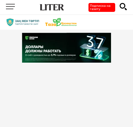
Подписка на
газету