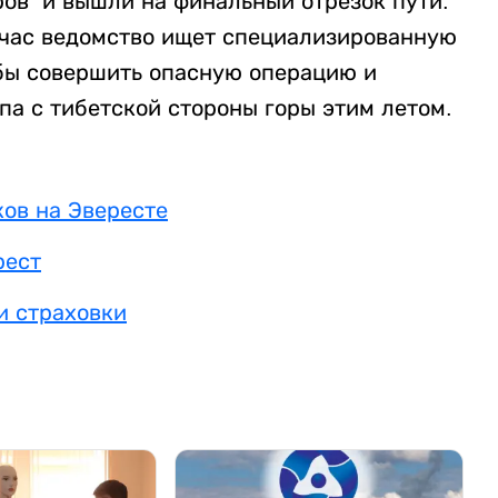
ров и вышли на финальный отрезок пути.
йчас ведомство ищет специализированную
бы совершить опасную операцию и
па с тибетской стороны горы этим летом.
ов на Эвересте
рест
и страховки