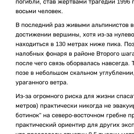
погибли, став жертвами трагедии 1996
восьми человек.
В последний раз живыми альпинистов в
достижении вершины, хотя из-за нулев
находиться в 130 метрах ниже пика. По
налобных фонаря в районе Второго шага
после чего связь оборвалась навсегда.
позе в небольшом скальном углублении,
ураганного ветра.
Из-за огромного риска для жизни спасат
метров) практически никогда не эваку
ботинок" на северо-восточном гребне п
практический ориентир для других экс