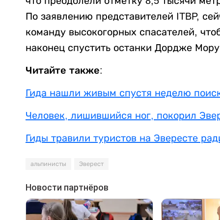
что преодолели отметку 8,5 тысячи мет
По заявлению представителей ITBP, се
команду высокогорных спасателей, что
наконец спустить останки Дордже Мору
Читайте также:
Гида нашли живым спустя неделю поиск
Человек, лишившийся ног, покорил Эве
Гиды травили туристов на Эвересте рад
альпинисты
Эверест