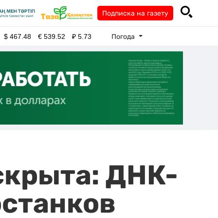
Подписка на газету
Погода
$
467.48
€
539.52
₽
5.73
скрыта: ДНК-
останков