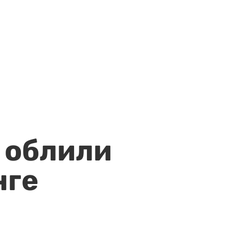
 облили
нге