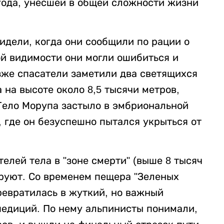
 года, унесшей в общей сложности жизни
идели, когда они сообщили по рации о
ой видимости они могли ошибиться и
зже спасатели заметили два светящихся
 на высоте около 8,5 тысячи метров,
 Тело Морупа застыло в эмбриональной
 где он безуспешно пытался укрыться от
елей тела в "зоне смерти" (выше 8 тысяч
ируют. Со временем пещера "Зеленых
ревратилась в жуткий, но важный
педиций. По нему альпинисты понимали,