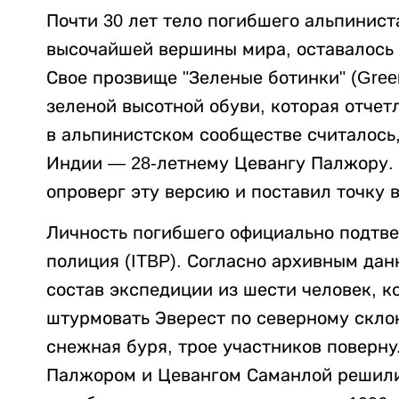
Почти 30 лет тело погибшего альпинист
высочайшей вершины мира, оставалось
Свое прозвище "Зеленые ботинки" (Green
зеленой высотной обуви, которая отчет
в альпинистском сообществе считалось
Индии — 28-летнему Цевангу Палжору.
опроверг эту версию и поставил точку 
Личность погибшего официально подтв
полиция (ITBP). Согласно архивным да
состав экспедиции из шести человек, к
штурмовать Эверест по северному скло
снежная буря, трое участников поверну
Палжором и Цевангом Саманлой решили