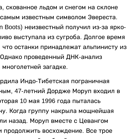
а, скованное льдом и снегом на склоне
 самым известным символом Эвереста.
 Boots) неизвестный получил из-за ярко-
ливо выступала из сугроба. Долгое время
, что останки принадлежат альпинисту из
 Однако проведенный ДНК-анализ
в многолетней загадке.
ердила Индо-Тибетская пограничная
нным, 47-летний Дордже Моруп входил в
оторая 10 мая 1996 года пыталась
ну. Когда группу накрыла мощнейшая
ли назад. Моруп вместе с Цевангом
 продолжить восхождение. Все трое