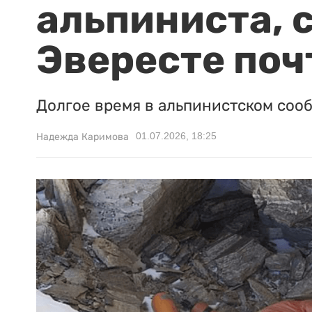
альпиниста, 
Эвересте поч
Долгое время в альпинистском сооб
01.07.2026, 18:25
Надежда Каримова