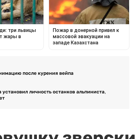
еанимацию после курения вейпа
з установил личность останков альпиниста,
ет
евушку зверски