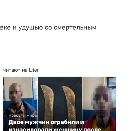
вке и удушью со смертельным
Читают на Liter
Новости мира
Двое мужчин ограбили и
изнасиловали женщину после