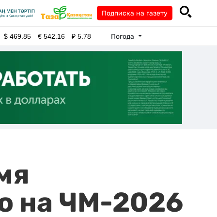
Подписка на газету
Погода
$
469.85
€
542.16
₽
5.78
мя
о на ЧМ-2026