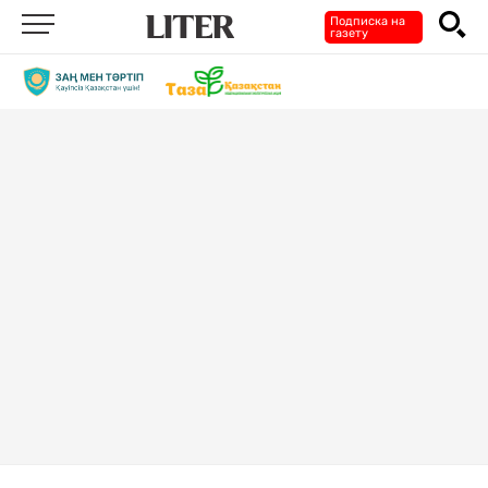
Подписка на
газету