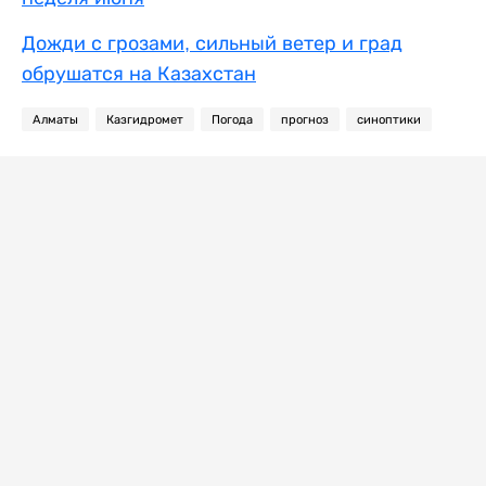
Дожди с грозами, сильный ветер и град
обрушатся на Казахстан
Алматы
Казгидромет
Погода
прогноз
синоптики